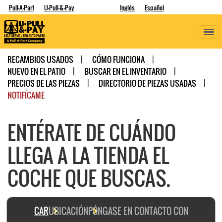
Pull-A-Part
U-Pull-&-Pay
Inglés
Español
RECAMBIOS USADOS
CÓMO FUNCIONA
NUEVO EN EL PATIO
BUSCAR EN EL INVENTARIO
PRECIOS DE LAS PIEZAS
DIRECTORIO DE PIEZAS USADAS
NOTIFÍCAME
ENTÉRATE DE CUÁNDO
LLEGA A LA TIENDA EL
COCHE QUE BUSCAS.
CAR
UBICACIÓN
PÓNGASE EN CONTACTO CON