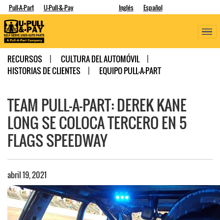
Pull-A-Part
U-Pull-&-Pay
Inglés
Español
RECURSOS
CULTURA DEL AUTOMÓVIL
HISTORIAS DE CLIENTES
EQUIPO PULL-A-PART
TEAM PULL-A-PART: DEREK KANE
LONG SE COLOCA TERCERO EN 5
FLAGS SPEEDWAY
abril 19, 2021