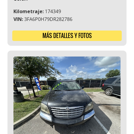
Kilometraje:
174349
VIN:
3FA6P0H79DR282786
MÁS DETALLES Y FOTOS