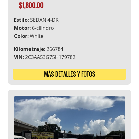
$1,800.00
Estilo:
SEDAN 4-DR
Motor:
6-cilindro
Color:
White
Kilometraje:
266784
VIN:
2C3AA53G75H179782
MÁS DETALLES Y FOTOS