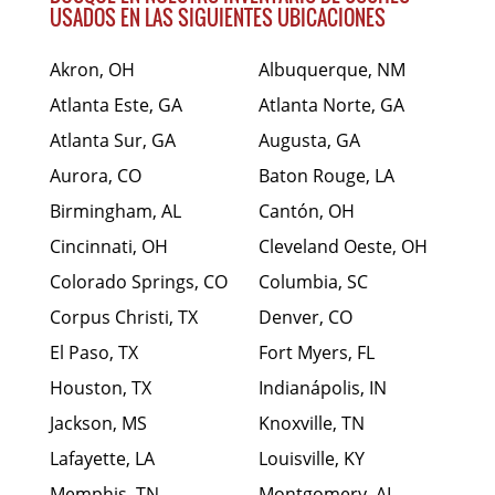
USADOS EN LAS SIGUIENTES UBICACIONES
Akron, OH
Albuquerque, NM
Atlanta Este, GA
Atlanta Norte, GA
Atlanta Sur, GA
Augusta, GA
Aurora, CO
Baton Rouge, LA
Birmingham, AL
Cantón, OH
Cincinnati, OH
Cleveland Oeste, OH
Colorado Springs, CO
Columbia, SC
Corpus Christi, TX
Denver, CO
El Paso, TX
Fort Myers, FL
Houston, TX
Indianápolis, IN
Jackson, MS
Knoxville, TN
Lafayette, LA
Louisville, KY
Memphis, TN
Montgomery, AL