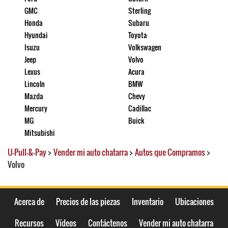
GMC
Sterling
Honda
Subaru
Hyundai
Toyota
Isuzu
Volkswagen
Jeep
Volvo
Lexus
Acura
Lincoln
BMW
Mazda
Chevy
Mercury
Cadillac
MG
Buick
Mitsubishi
U-Pull-&-Pay
>
Vender mi auto chatarra
>
Autos que Compramos
>
Volvo
Acerca de
Precios de las piezas
Inventario
Ubicaciones
Recursos
Vídeos
Contáctenos
Vender mi auto chatarra