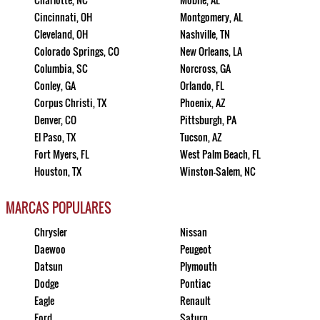
Cincinnati, OH
Montgomery, AL
Cleveland, OH
Nashville, TN
Colorado Springs, CO
New Orleans, LA
Columbia, SC
Norcross, GA
Conley, GA
Orlando, FL
Corpus Christi, TX
Phoenix, AZ
Denver, CO
Pittsburgh, PA
El Paso, TX
Tucson, AZ
Fort Myers, FL
West Palm Beach, FL
Houston, TX
Winston-Salem, NC
MARCAS POPULARES
Chrysler
Nissan
Daewoo
Peugeot
Datsun
Plymouth
Dodge
Pontiac
Eagle
Renault
Ford
Saturn