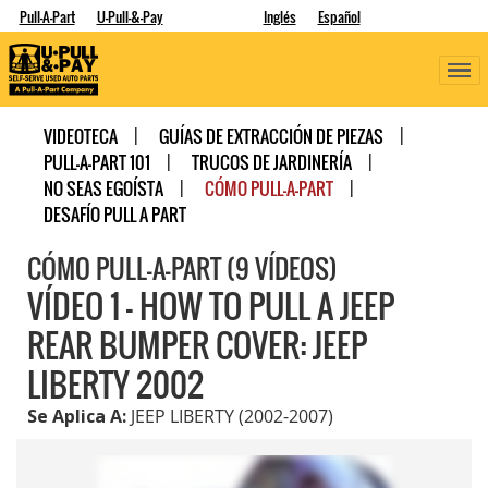
Pull-A-Part
U-Pull-&-Pay
Inglés
Español
VIDEOTECA
GUÍAS DE EXTRACCIÓN DE PIEZAS
PULL-A-PART 101
TRUCOS DE JARDINERÍA
NO SEAS EGOÍSTA
CÓMO PULL-A-PART
DESAFÍO PULL A PART
CÓMO PULL-A-PART (9 VÍDEOS)
VÍDEO 1 - HOW TO PULL A JEEP
REAR BUMPER COVER: JEEP
LIBERTY 2002
Se Aplica A:
JEEP LIBERTY (2002-2007)