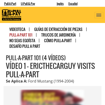
Pull-A-Part
U-Pull-&-Pay
Inglés
Español
VIDEOTECA
GUÍAS DE EXTRACCIÓN DE PIEZAS
PULL-A-PART 101
TRUCOS DE JARDINERÍA
NO SEAS EGOÍSTA
CÓMO PULL-A-PART
DESAFÍO PULL A PART
PULL-A-PART 101 (4 VÍDEOS)
VÍDEO 1 - ERICTHECARGUY VISITS
PULL-A-PART
Se Aplica A:
Ford Mustang (1994-2004)