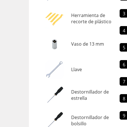
3
Herramienta de
recorte de plástico
4
Vaso de 13 mm
5
6
Llave
7
Destornillador de
estrella
8
9
Destornillador de
bolsillo