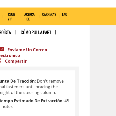
CLUB
ACERCA
CARRERAS
FAQ
VIP
DE
GOÍSTA
CÓMO PULL-A-PART
Envíame Un Correo
lectrónico
Compartir
unta De Tracción:
Don't remove
inal fasteners until bracing the
eight of the steering column.
iempo Estimado De Extracción:
45
inutes