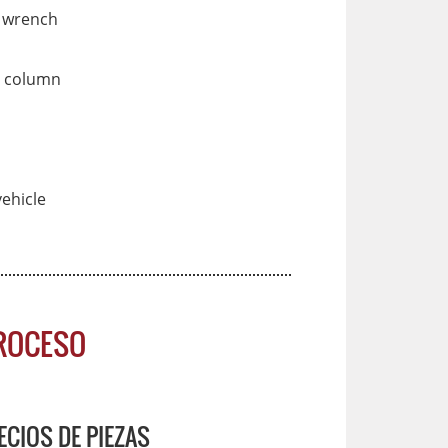
 wrench
m column
vehicle
PROCESO
ECIOS DE PIEZAS