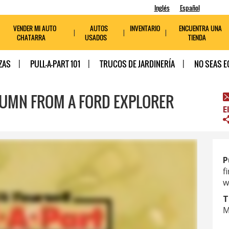
Inglés
Español
VENDER MI AUTO
AUTOS
INVENTARIO
ENCUENTRA UNA
CHATARRA
USADOS
TIENDA
ZAS
PULL-A-PART 101
TRUCOS DE JARDINERÍA
NO SEAS E
LUMN FROM A FORD EXPLORER
E
P
f
w
T
M