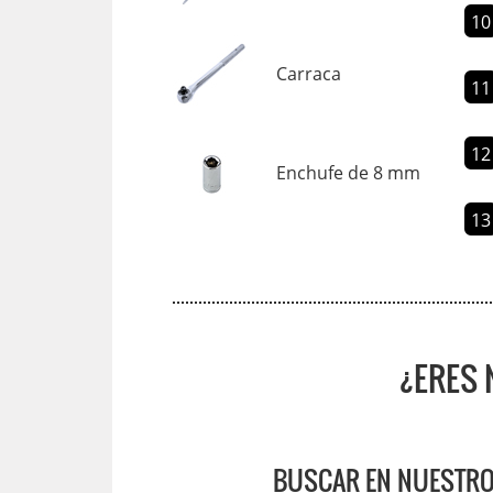
10
Carraca
11
12
Enchufe de 8 mm
13
¿ERES 
BUSCAR EN NUESTRO