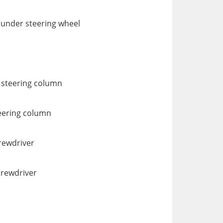
 under steering wheel
e steering column
teering column
crewdriver
crewdriver